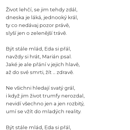
Život lehčí, se jim tehdy zdál,
dneska je láká, jednooký král,
ty co nedávaj pozor právě,
slyší jen o zelenější trávě.
Být stále mlád, Eda si přál,
navždy si hrát, Marián psal.
Jaké je ale přání v jejich hlavě,
až do své smrti, žít ... zdravě.
Ne všichni hledají svatý grál,
i když jim život trumfy nerozdal,
nevidí všechno jen a jen rozbitý,
umí se vžít do mladých reality.
Být stále mlád, Eda si přál,