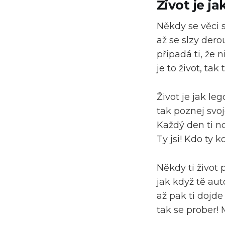
Život je ja
Někdy se věci 
až se slzy dero
připadá ti, že n
je to život, tak 
Život je jak leg
tak poznej svoj
Každý den ti n
Ty jsi! Kdo ty k
Někdy ti život 
jak když tě aut
až pak ti dojde
tak se prober! 