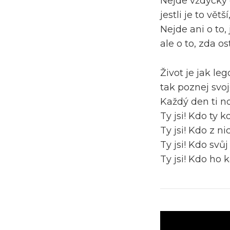
Nejde vždycky o
jestli je to vět
Nejde ani o to,
ale o to, zda o
Život je jak leg
tak poznej svoj
Každý den ti n
Ty jsi! Kdo ty k
Ty jsi! Kdo z n
Ty jsi! Kdo svů
Ty jsi! Kdo ho 