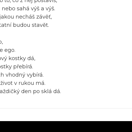
 to, co z něj postavíš,
ší, nebo sahá výš a výš.
 jakou necháš závěť,
statní budou stavět.
o,
e ego.
ový kostky dá,
ostky přebírá.
ich vhodný vybírá.
j život v rukou má.
každičký den po sklá dá.