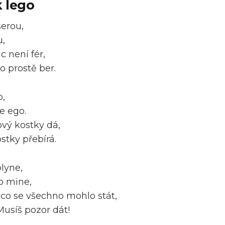
k lego
serou,
u,
ic není fér,
to prostě ber.
o,
e ego.
ový kostky dá,
ostky přebírá.
plyne,
o mine,
 co se všechno mohlo stát,
Musíš pozor dát!