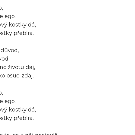
o,
e ego.
ový kostky dá,
ostky přebírá.
 důvod,
vod.
nc životu daj,
ako osud zdaj.
o,
e ego.
ový kostky dá,
ostky přebírá.