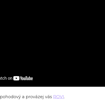
t pohodový a provázej vás
ROVI
.