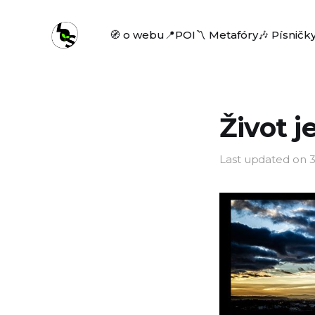
🧭 o webu
📍POI
〽️ Metafóry
🎶 Písničk
Život j
Last updated on
3