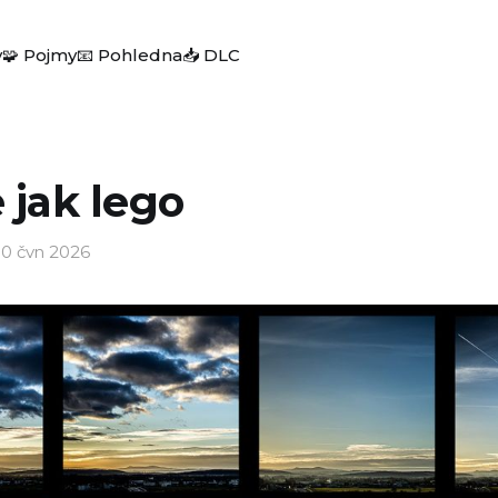
y
🧩 Pojmy
📧 Pohledna
📥 DLC
e jak lego
0 čvn 2026